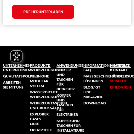
PDF HERUNTERLADEN
UNTERNEHMEN
PRODUKTE
ANWENDUNGEN
INFORMATIONSMATERIAL
KONTAKTE
UNTERNEHMEN
WERKZEUGKOFFER
KOFFER
FAQ
KONTAKT
UND
QUALITÄTSPOLITIK
ALL IN ONE
MASSGESCHNEIDERTE L
HÄNDLERSU
TASCHEN
MODULAR
ÖSUNGEN
SPRACHE
ARBEITEN
FÜR
SYSTEM
SIE MIT UNS
BLOG/ GT
EINLOGGEN
BETREUER
WASSERDICHTE
LINE
KOFFER
WERKZEUGKOFFER
MAGAZINE
UND
WERKZEUGTASCHEN
DOWNLOAD
TASCHEN
UND -RUCKSÄCKE
FÜR
EXPLORER
ELEKTRIKER
CASES
KOFFER UND
LINIE
TASCHEN FÜR
ERSATZTEILE
INSTALLATEURE