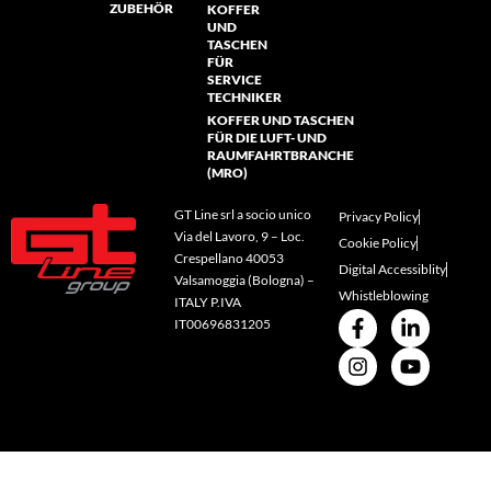
ZUBEHÖR
KOFFER
UND
TASCHEN
FÜR
SERVICE
TECHNIKER
KOFFER UND TASCHEN
FÜR DIE LUFT- UND
RAUMFAHRTBRANCHE
(MRO)
GT Line srl a socio unico
Privacy Policy
Via del Lavoro, 9 – Loc.
Cookie Policy
Crespellano 40053
Digital Accessiblity
Valsamoggia (Bologna) –
Whistleblowing
ITALY P.IVA
IT00696831205