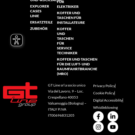
FÜR
EXPLORER
ELEKTRIKER
CASES
KOFFER UND
LINIE
TASCHEN FÜR
ERSATZTEILE
INSTALLATEURE
ZUBEHÖR
KOFFER
UND
TASCHEN
FÜR
SERVICE
TECHNIKER
KOFFER UND TASCHEN
FÜR DIE LUFT- UND
RAUMFAHRTBRANCHE
(MRO)
GT Line srl a socio unico
Privacy Policy
Via del Lavoro, 9 – Loc.
Cookie Policy
Crespellano 40053
Digital Accessiblity
Valsamoggia (Bologna) –
Whistleblowing
ITALY P.IVA
IT00696831205