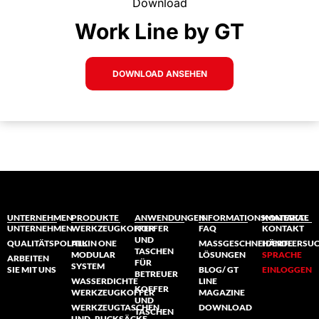
Download
Work Line by GT
DOWNLOAD ANSEHEN
UNTERNEHMEN
PRODUKTE
ANWENDUNGEN
INFORMATIONSMATERIAL
KONTAKTE
UNTERNEHMEN
WERKZEUGKOFFER
KOFFER
FAQ
KONTAKT
UND
QUALITÄTSPOLITIK
ALL IN ONE
MASSGESCHNEIDERTE L
HÄNDLERSU
TASCHEN
MODULAR
ÖSUNGEN
SPRACHE
ARBEITEN
FÜR
SYSTEM
SIE MIT UNS
BLOG/ GT
EINLOGGEN
BETREUER
WASSERDICHTE
LINE
KOFFER
WERKZEUGKOFFER
MAGAZINE
UND
WERKZEUGTASCHEN
DOWNLOAD
TASCHEN
UND -RUCKSÄCKE