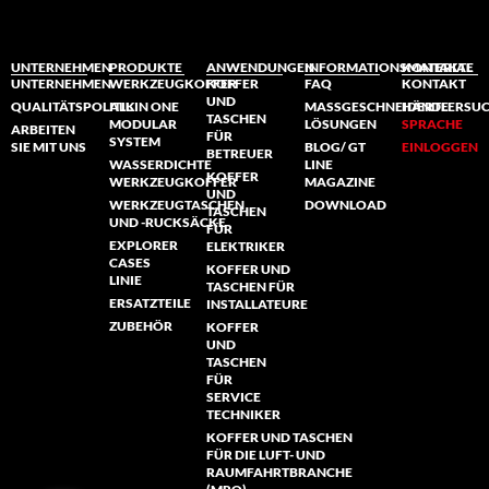
UNTERNEHMEN
PRODUKTE
ANWENDUNGEN
INFORMATIONSMATERIAL
KONTAKTE
UNTERNEHMEN
WERKZEUGKOFFER
KOFFER
FAQ
KONTAKT
UND
QUALITÄTSPOLITIK
ALL IN ONE
MASSGESCHNEIDERTE L
HÄNDLERSU
TASCHEN
MODULAR
ÖSUNGEN
SPRACHE
ARBEITEN
FÜR
SYSTEM
SIE MIT UNS
BLOG/ GT
EINLOGGEN
BETREUER
WASSERDICHTE
LINE
KOFFER
WERKZEUGKOFFER
MAGAZINE
UND
WERKZEUGTASCHEN
DOWNLOAD
TASCHEN
UND -RUCKSÄCKE
FÜR
EXPLORER
ELEKTRIKER
CASES
KOFFER UND
LINIE
TASCHEN FÜR
ERSATZTEILE
INSTALLATEURE
ZUBEHÖR
KOFFER
UND
TASCHEN
FÜR
SERVICE
TECHNIKER
KOFFER UND TASCHEN
FÜR DIE LUFT- UND
RAUMFAHRTBRANCHE