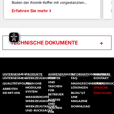
Boden der Atomik-Koffer mit vorgestanzten...
S
Erfahren Sie mehr
E
TECHNISCHE DOKUMENTE
UNTERNEHMEN
PRODUKTE
ANWENDUNGEN
INFORMATIONSMATERIAL
KONTAKTE
UNTERNEHMEN
WERKZEUGKOFFER
KOFFER
FAQ
KONTAKT
UND
QUALITÄTSPOLITIK
ALL IN ONE
MASSGESCHNEIDERTE L
HÄNDLERSU
TASCHEN
MODULAR
ÖSUNGEN
SPRACHE
ARBEITEN
FÜR
SYSTEM
SIE MIT UNS
BLOG/ GT
EINLOGGEN
BETREUER
WASSERDICHTE
LINE
KOFFER
WERKZEUGKOFFER
MAGAZINE
UND
WERKZEUGTASCHEN
DOWNLOAD
TASCHEN
UND -RUCKSÄCKE
FÜR