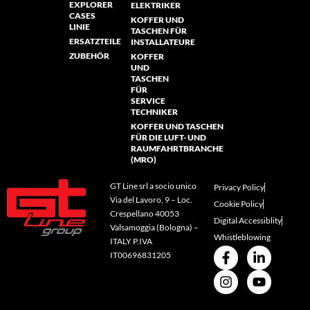
EXPLORER
ELEKTRIKER
CASES
KOFFER UND
LINIE
TASCHEN FÜR
ERSATZTEILE
INSTALLATEURE
ZUBEHÖR
KOFFER
UND
TASCHEN
FÜR
SERVICE
TECHNIKER
KOFFER UND TASCHEN
FÜR DIE LUFT- UND
RAUMFAHRTBRANCHE
(MRO)
GT Line srl a socio unico
Privacy Policy
Via del Lavoro, 9 – Loc.
Cookie Policy
Crespellano 40053
Digital Accessiblity
Valsamoggia (Bologna) –
Whistleblowing
ITALY P.IVA
IT00696831205