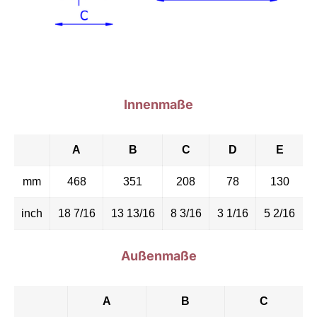
Innenmaße
A
B
C
D
E
mm
468
351
208
78
130
inch
18 7/16
13 13/16
8 3/16
3 1/16
5 2/16
Außenmaße
A
B
C