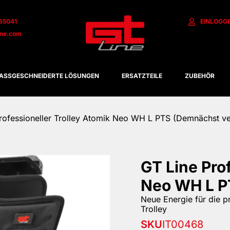
65041
EINLOGG
ine.com
ASSGESCHNEIDERTE LÖSUNGEN
ERSATZTEILE
ZUBEHÖR
rofessioneller Trolley Atomik Neo WH L PTS (Demnächst ve
GT Line Prof
Neo WH L P
Neue Energie für die p
Trolley
SKU
IT00468