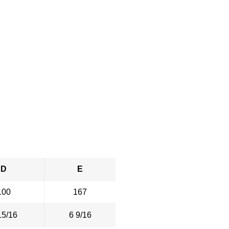
D
E
100
167
15/16
6 9/16