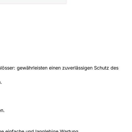
hlösser: gewährleisten einen zuverlässigen Schutz des
.
en.
ine einfache und langlebige Wartung.