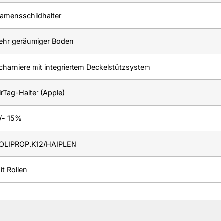
amensschildhalter
ehr geräumiger Boden
charniere mit integriertem Deckelstützsystem
irTag-Halter (Apple)
/- 15%
OLIPROP.K12/HAIPLEN
it Rollen