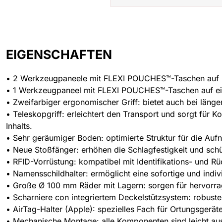
EIGENSCHAFTEN
• 2 Werkzeugpaneele mit FLEXI POUCHES™-Taschen auf 
• 1 Werkzeugpaneel mit FLEXI POUCHES™-Taschen auf ei
• Zweifarbiger ergonomischer Griff: bietet auch bei läng
• Teleskopgriff: erleichtert den Transport und sorgt für
Inhalts.
• Sehr geräumiger Boden: optimierte Struktur für die Au
• Neue Stoßfänger: erhöhen die Schlagfestigkeit und schü
• RFID-Vorrüstung: kompatibel mit Identifikations- und
• Namensschildhalter: ermöglicht eine sofortige und individ
• Große Ø 100 mm Räder mit Lagern: sorgen für hervorrag
• Scharniere con integriertem Deckelstützsystem: robustes
• AirTag-Halter (Apple): spezielles Fach für Ortungsgeräte
• Mechanische Montage: alle Komponenten sind leicht aust