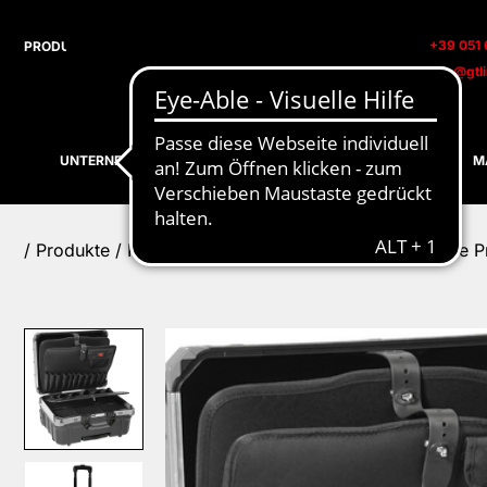
+39 051 
info@gtl
UNTERNEHMEN
PRODUKTE
ALL IN ONE
M
/
Produkte
/
Koffer und Taschen für Betreuer
/ GT Line P