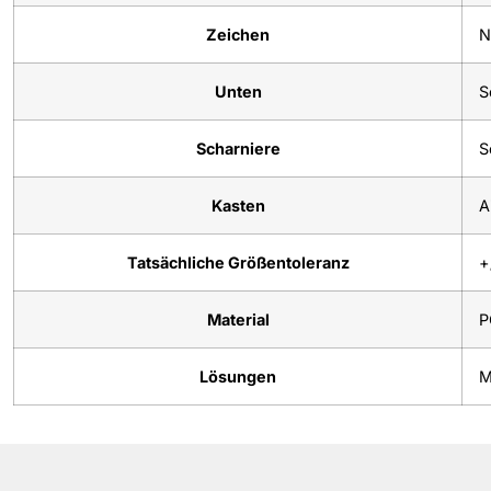
Zeichen
N
Unten
S
Scharniere
S
Kasten
A
Tatsächliche Größentoleranz
+
Material
P
Lösungen
M