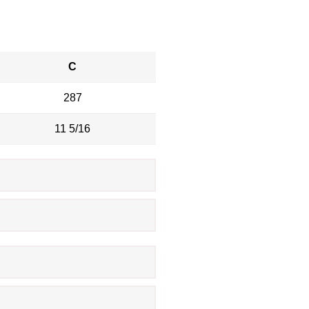
C
287
11 5/16