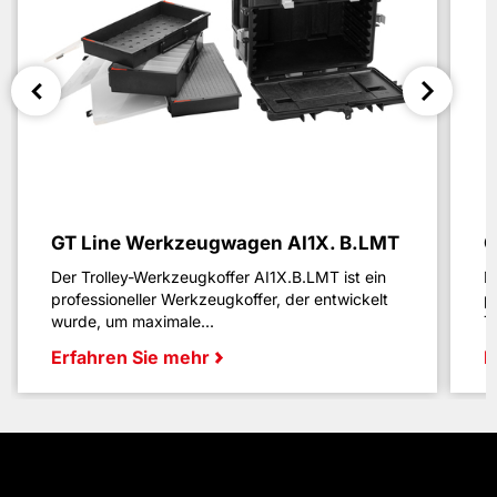
GT Line Werkzeugwagen AI1X. B.LMT
G
Der Trolley-Werkzeugkoffer AI1X.B.LMT ist ein
D
professioneller Werkzeugkoffer, der entwickelt
p
wurde, um maximale...
T
Erfahren Sie mehr
E