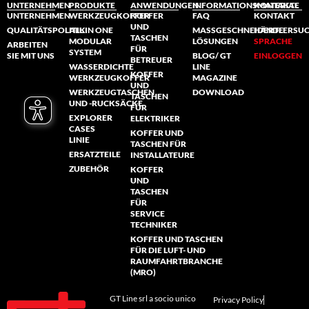
UNTERNEHMEN
PRODUKTE
ANWENDUNGEN
INFORMATIONSMATERIAL
KONTAKTE
UNTERNEHMEN
WERKZEUGKOFFER
KOFFER
FAQ
KONTAKT
UND
QUALITÄTSPOLITIK
ALL IN ONE
MASSGESCHNEIDERTE L
HÄNDLERSU
TASCHEN
MODULAR
ÖSUNGEN
SPRACHE
ARBEITEN
FÜR
SYSTEM
SIE MIT UNS
BLOG/ GT
EINLOGGEN
BETREUER
WASSERDICHTE
LINE
KOFFER
WERKZEUGKOFFER
MAGAZINE
UND
WERKZEUGTASCHEN
DOWNLOAD
TASCHEN
UND -RUCKSÄCKE
FÜR
EXPLORER
ELEKTRIKER
CASES
KOFFER UND
LINIE
TASCHEN FÜR
ERSATZTEILE
INSTALLATEURE
ZUBEHÖR
KOFFER
UND
TASCHEN
FÜR
SERVICE
TECHNIKER
KOFFER UND TASCHEN
FÜR DIE LUFT- UND
RAUMFAHRTBRANCHE
(MRO)
GT Line srl a socio unico
Privacy Policy