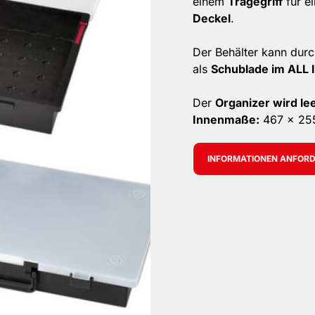
einem
Tragegriff
für e
Deckel
.
Der Behälter kann dur
als
Schublade im ALL
Der
Organizer wird lee
Innenmaße:
467 x 25
INFORMATIONEN ANFOR