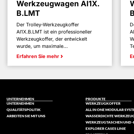
Werkzeugwagen AI1X.
B.LMT
Der Trolley-Werkzeugkoffer
D
AI1X.B.LMT ist ein professioneller
A
Werkzeugkoffer, der entwickelt
W
wurde, um maximale...
T
Erfahren Sie mehr
E
UNTERNEHMEN
PRODUKTE
UNTERNEHMEN
WERKZEUGKOFFER
QUALITÄTSPOLITIK
ALL IN ONE MODULAR SYS
ARBEITEN SIE MIT UNS
WASSERDICHTE WERKZEU
WERKZEUGTASCHEN UND 
EXPLORER CASES LINIE