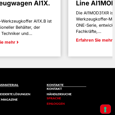
eugwagen AI1X.
Line AI1MO
Die AI1MOD31XR ist
Werkzeugkoffer-Mod
y-Werkzeugkoffer AI1X.B ist
ONE-Serie, entwicke
ioneller Behälter, der
Fachkräfte,...
r Techniker und...
Erfahren Sie mehr
Sie mehr
NSMATERIAL
KONTAKTE
KONTAKT
IDERTE LÖSUNGEN
HÄNDLERSUCHE
SPRACHE
NE MAGAZINE
EINLOGGEN