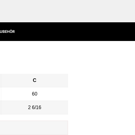
UBEHÖR
C
60
2 6/16