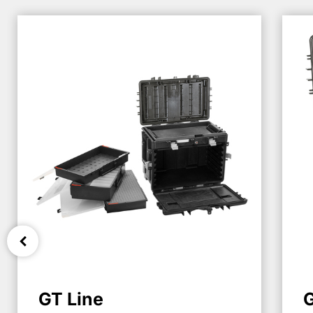
GT Line
G