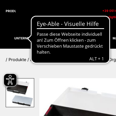
+39 051 
info@gtl
UNTERNEHMEN
PRODUKTE
ALL IN ONE
M
/
Produkte
/ All In One Modular System / AIBOX6.E – O