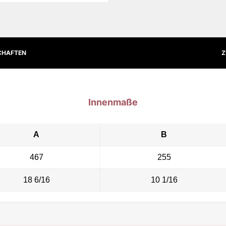
CHAFTEN
Z
Innenmaße
A
B
467
255
18 6/16
10 1/16