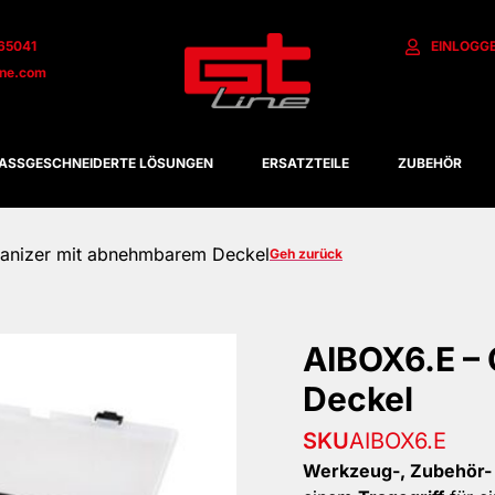
65041
EINLOGG
ine.com
ASSGESCHNEIDERTE LÖSUNGEN
ERSATZTEILE
ZUBEHÖR
rganizer mit abnehmbarem Deckel
Geh zurück
AIBOX6.E –
Deckel
SKU
AIBOX6.E
Werkzeug-, Zubehör- 