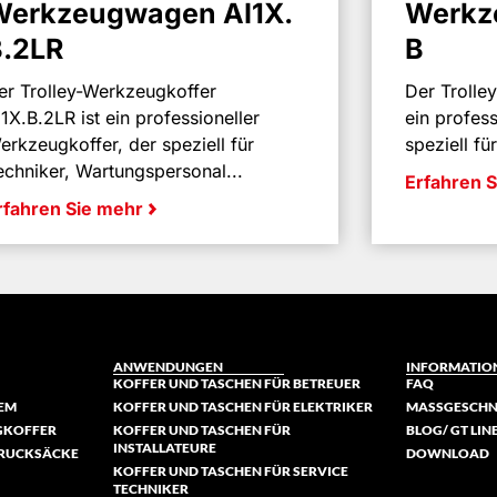
Werkzeugwagen AI1X.
Werkz
B.2LR
B
er Trolley-Werkzeugkoffer
Der Trolle
I1X.B.2LR ist ein professioneller
ein profess
erkzeugkoffer, der speziell für
speziell fü
echniker, Wartungspersonal...
Erfahren 
rfahren Sie mehr
ANWENDUNGEN
INFORMATIO
KOFFER UND TASCHEN FÜR BETREUER
FAQ
TEM
KOFFER UND TASCHEN FÜR ELEKTRIKER
MASSGESCHNE
GKOFFER
KOFFER UND TASCHEN FÜR
BLOG/ GT LI
INSTALLATEURE
-RUCKSÄCKE
DOWNLOAD
KOFFER UND TASCHEN FÜR SERVICE
TECHNIKER