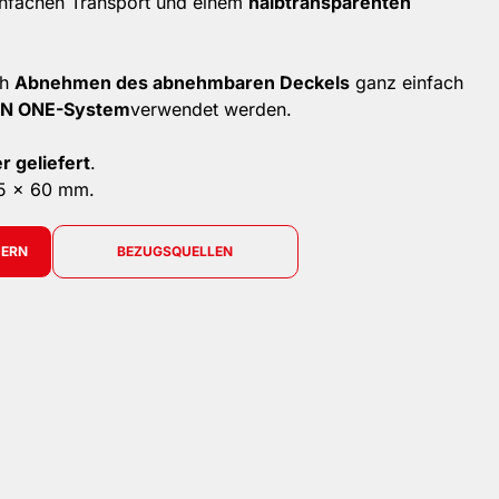
infachen Transport und einem
halbtransparenten
ch
Abnehmen des abnehmbaren Deckels
ganz einfach
 IN ONE-System
verwendet werden.
r geliefert
.
5 x 60 mm.
DERN
BEZUGSQUELLEN