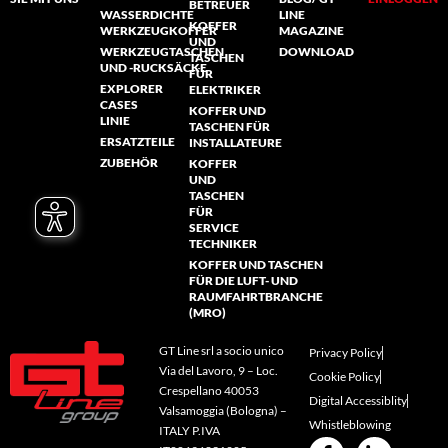
BETREUER
WASSERDICHTE
LINE
KOFFER
WERKZEUGKOFFER
MAGAZINE
UND
WERKZEUGTASCHEN
DOWNLOAD
TASCHEN
UND -RUCKSÄCKE
FÜR
EXPLORER
ELEKTRIKER
CASES
KOFFER UND
LINIE
TASCHEN FÜR
ERSATZTEILE
INSTALLATEURE
ZUBEHÖR
KOFFER
UND
TASCHEN
FÜR
SERVICE
TECHNIKER
KOFFER UND TASCHEN
FÜR DIE LUFT- UND
RAUMFAHRTBRANCHE
(MRO)
GT Line srl a socio unico
Privacy Policy
Via del Lavoro, 9 – Loc.
Cookie Policy
Crespellano 40053
Digital Accessiblity
Valsamoggia (Bologna) –
Whistleblowing
ITALY P.IVA