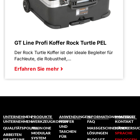
GT Line Profi Koffer Rock Turtle PEL
Der Rock Turtle Koffer ist der ideale Begleiter für
Fachleute, die Robustheit,...
Erfahren Sie mehr
UNTERNEHMEN
PRODUKTE
ANWENDUNGEN
INFORMATIONSMATERIAL
KONTAKTE
UNTERNEHMEN
WERKZEUGKOFFER
KOFFER
FAQ
KONTAKT
UND
QUALITÄTSPOLITIK
ALL IN ONE
MASSGESCHNEIDERTE L
HÄNDLERSU
TASCHEN
MODULAR
ÖSUNGEN
SPRACHE
ARBEITEN
FÜR
SYSTEM
SIE MIT UNS
BLOG/ GT
EINLOGGEN