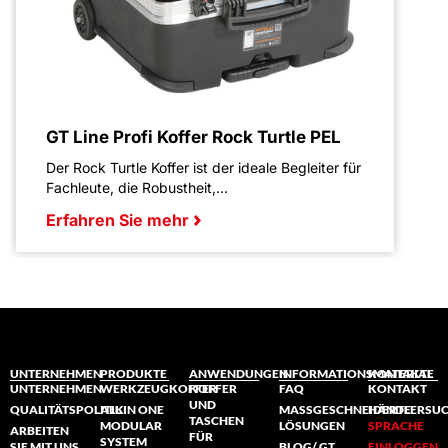
GT Line Profi Koffer Rock Turtle PEL
Der Rock Turtle Koffer ist der ideale Begleiter für
Fachleute, die Robustheit,...
Erfahren Sie mehr
UNTERNEHMEN
PRODUKTE
ANWENDUNGEN
INFORMATIONSMATERIAL
KONTAKTE
UNTERNEHMEN
WERKZEUGKOFFER
KOFFER
FAQ
KONTAKT
UND
QUALITÄTSPOLITIK
ALL IN ONE
MASSGESCHNEIDERTE L
HÄNDLERSU
TASCHEN
MODULAR
ÖSUNGEN
SPRACHE
ARBEITEN
FÜR
SYSTEM
SIE MIT UNS
BLOG/ GT
EINLOGGEN