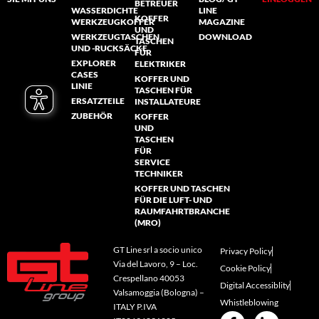
BETREUER
WASSERDICHTE
LINE
KOFFER
WERKZEUGKOFFER
MAGAZINE
UND
WERKZEUGTASCHEN
DOWNLOAD
TASCHEN
UND -RUCKSÄCKE
FÜR
EXPLORER
ELEKTRIKER
CASES
KOFFER UND
LINIE
TASCHEN FÜR
ERSATZTEILE
INSTALLATEURE
ZUBEHÖR
KOFFER
UND
TASCHEN
FÜR
SERVICE
TECHNIKER
KOFFER UND TASCHEN
FÜR DIE LUFT- UND
RAUMFAHRTBRANCHE
(MRO)
GT Line srl a socio unico
Privacy Policy
Via del Lavoro, 9 – Loc.
Cookie Policy
Crespellano 40053
Digital Accessiblity
Valsamoggia (Bologna) –
Whistleblowing
ITALY P.IVA