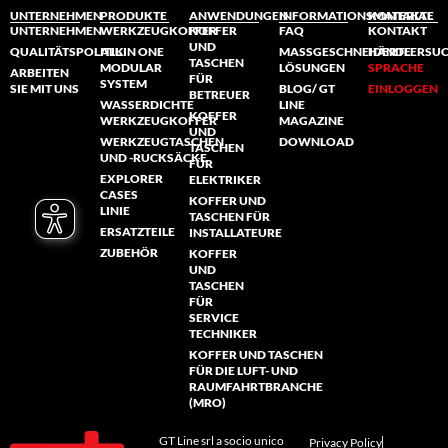
UNTERNEHMEN
PRODUKTE
ANWENDUNGEN
INFORMATIONSMATERIAL
KONTAKTE
UNTERNEHMEN
WERKZEUGKOFFER
KOFFER
FAQ
KONTAKT
UND
QUALITÄTSPOLITIK
ALL IN ONE
MASSGESCHNEIDERTE L
HÄNDLERSU
TASCHEN
MODULAR
ÖSUNGEN
SPRACHE
ARBEITEN
FÜR
SYSTEM
SIE MIT UNS
BLOG/ GT
EINLOGGEN
BETREUER
WASSERDICHTE
LINE
KOFFER
WERKZEUGKOFFER
MAGAZINE
UND
WERKZEUGTASCHEN
DOWNLOAD
TASCHEN
UND -RUCKSÄCKE
FÜR
EXPLORER
ELEKTRIKER
CASES
KOFFER UND
LINIE
TASCHEN FÜR
ERSATZTEILE
INSTALLATEURE
ZUBEHÖR
KOFFER
UND
TASCHEN
FÜR
SERVICE
TECHNIKER
KOFFER UND TASCHEN
FÜR DIE LUFT- UND
RAUMFAHRTBRANCHE
(MRO)
GT Line srl a socio unico
Privacy Policy