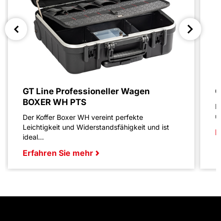
GT Line Professioneller Wagen
G
BOXER WH PTS
D
u
Der Koffer Boxer WH vereint perfekte
Leichtigkeit und Widerstandsfähigkeit und ist
E
ideal...
Erfahren Sie mehr