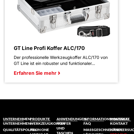
GT Line Profi Koffer ALC/170
Der professionelle Werkzeugkoffer ALC/170 von
GT Line ist ein robuster und funktionaler...
Erfahren Sie mehr
UNTERNEHMEN
PRODUKTE
ANWENDUNGEN
INFORMATIONSMATERIAL
KONTAKTE
UNTERNEHMEN
WERKZEUGKOFFER
KOFFER
FAQ
KONTAKT
UND
QUALITÄTSPOLITIK
ALL IN ONE
MASSGESCHNEIDERTE L
HÄNDLERSU
TASCHEN