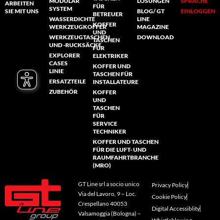
MODULAR
ÖSUNGEN
SPRACHE
ARBEITEN
FÜR
SYSTEM
SIE MIT UNS
BLOG/ GT
EINLOGGEN
BETREUER
WASSERDICHTE
LINE
KOFFER
WERKZEUGKOFFER
MAGAZINE
UND
WERKZEUGTASCHEN
DOWNLOAD
TASCHEN
UND -RUCKSÄCKE
FÜR
EXPLORER
ELEKTRIKER
CASES
KOFFER UND
LINIE
TASCHEN FÜR
ERSATZTEILE
INSTALLATEURE
ZUBEHÖR
KOFFER
UND
TASCHEN
FÜR
SERVICE
TECHNIKER
KOFFER UND TASCHEN
FÜR DIE LUFT- UND
RAUMFAHRTBRANCHE
(MRO)
GT Line srl a socio unico
Privacy Policy
Via del Lavoro, 9 – Loc.
Cookie Policy
Crespellano 40053
Digital Accessiblity
Valsamoggia (Bologna) –