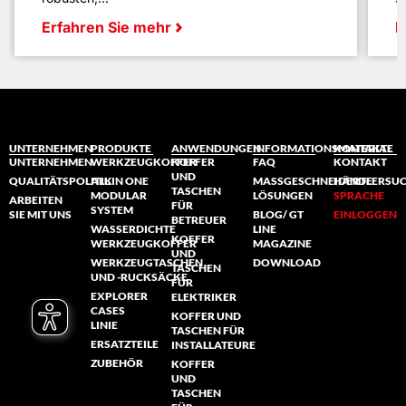
Erfahren Sie mehr
E
UNTERNEHMEN
PRODUKTE
ANWENDUNGEN
INFORMATIONSMATERIAL
KONTAKTE
UNTERNEHMEN
WERKZEUGKOFFER
KOFFER
FAQ
KONTAKT
UND
QUALITÄTSPOLITIK
ALL IN ONE
MASSGESCHNEIDERTE L
HÄNDLERSU
TASCHEN
MODULAR
ÖSUNGEN
SPRACHE
ARBEITEN
FÜR
SYSTEM
SIE MIT UNS
BLOG/ GT
EINLOGGEN
BETREUER
WASSERDICHTE
LINE
KOFFER
WERKZEUGKOFFER
MAGAZINE
UND
WERKZEUGTASCHEN
DOWNLOAD
TASCHEN
UND -RUCKSÄCKE
FÜR
EXPLORER
ELEKTRIKER
CASES
KOFFER UND
LINIE
TASCHEN FÜR
ERSATZTEILE
INSTALLATEURE
ZUBEHÖR
KOFFER
UND
TASCHEN