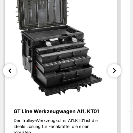
GT Line Werkzeugwagen AI1. KT01
G
Der Trolley-Werkzeugkoffer AI1.KT01 ist die
D
ideale Lösung für Fachkräfte, die einen
L
robusten,...
sp