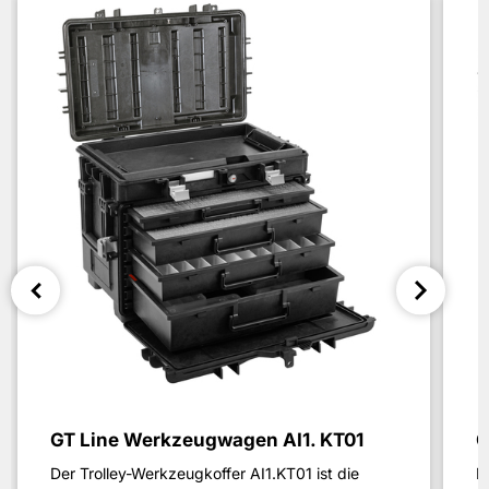
GT Line Werkzeugwagen AI1. KT01
G
Der Trolley-Werkzeugkoffer AI1.KT01 ist die
D