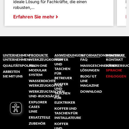
ideale Lösung für Fachkräfte, die einen
L
robusten,...
sp
Erfahren Sie mehr
E
UNTERNEHMEN
PRODUKTE
ANWENDUNGEN
INFORMATIONSMATERIAL
KONTAKTE
UNTERNEHMEN
WERKZEUGKOFFER
KOFFER
FAQ
KONTAKT
UND
QUALITÄTSPOLITIK
ALL IN ONE
MASSGESCHNEIDERTE L
HÄNDLERSU
TASCHEN
MODULAR
ÖSUNGEN
SPRACHE
ARBEITEN
FÜR
SYSTEM
SIE MIT UNS
BLOG/ GT
EINLOGGEN
BETREUER
WASSERDICHTE
LINE
KOFFER
WERKZEUGKOFFER
MAGAZINE
UND
WERKZEUGTASCHEN
DOWNLOAD
TASCHEN
UND -RUCKSÄCKE
FÜR
EXPLORER
ELEKTRIKER
CASES
KOFFER UND
LINIE
TASCHEN FÜR
ERSATZTEILE
INSTALLATEURE
ZUBEHÖR
KOFFER
UND