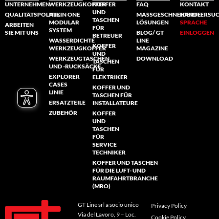
UNTERNEHMEN
WERKZEUGKOFFER
KOFFER
FAQ
KONTAKT
UND
QUALITÄTSPOLITIK
ALL IN ONE
MASSGESCHNEIDERTE L
HÄNDLERSU
TASCHEN
MODULAR
ÖSUNGEN
SPRACHE
ARBEITEN
FÜR
SYSTEM
SIE MIT UNS
BLOG/ GT
EINLOGGEN
BETREUER
WASSERDICHTE
LINE
KOFFER
WERKZEUGKOFFER
MAGAZINE
UND
WERKZEUGTASCHEN
DOWNLOAD
TASCHEN
UND -RUCKSÄCKE
FÜR
EXPLORER
ELEKTRIKER
CASES
KOFFER UND
LINIE
TASCHEN FÜR
ERSATZTEILE
INSTALLATEURE
ZUBEHÖR
KOFFER
UND
TASCHEN
FÜR
SERVICE
TECHNIKER
KOFFER UND TASCHEN
FÜR DIE LUFT- UND
RAUMFAHRTBRANCHE
(MRO)
GT Line srl a socio unico
Privacy Policy
Via del Lavoro, 9 – Loc.
Cookie Policy