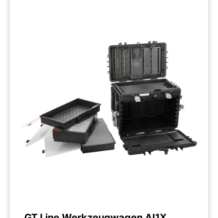
GT Line Werkzeugwagen AI1X.