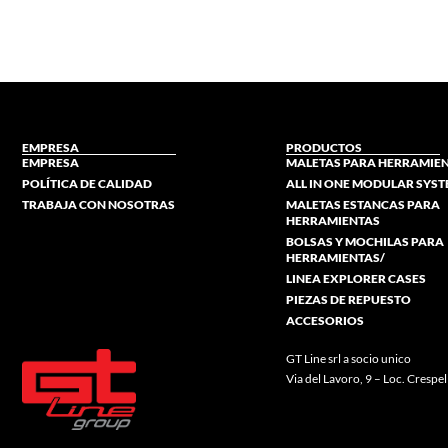
EMPRESA
PRODUCTOS
EMPRESA
MALETAS PARA HERRAMIE
POLÍTICA DE CALIDAD
ALL IN ONE MODULAR SYS
TRABAJA CON NOSOTRAS
MALETAS ESTANCAS PARA
HERRAMIENTAS
BOLSAS Y MOCHILAS PARA
HERRAMIENTAS/
LINEA EXPLORER CASES
PIEZAS DE REPUESTO
ACCESORIOS
GT Line srl a socio unico
Via del Lavoro, 9 – Loc. Cres