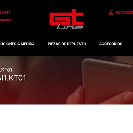
65041
ACCESO
D
ine.com
UCIONES A MEDIDA
PIEZAS DE REPUESTO
ACCESORIOS
1.KT01
AI1.KT01