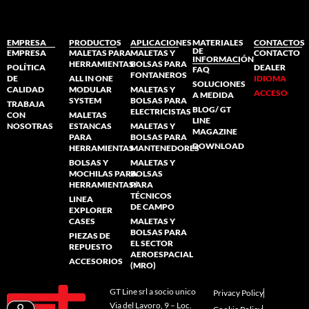
EMPRESA
PRODUCTOS
APLICACIONES
MATERIALES
CONTACTOS
DE
EMPRESA
MALETAS PARA
MALETAS Y
CONTACTO
INFORMACIÓN
HERRAMIENTAS
BOLSAS PARA
POLÍTICA
DEALER
FAQ
FONTANEROS
DE
ALL IN ONE
IDIOMA
SOLUCIONES
CALIDAD
MODULAR
MALETAS Y
ACCESO
A MEDIDA
SYSTEM
BOLSAS PARA
TRABAJA
BLOG/ GT
ELECTRICISTAS
CON
MALETAS
LINE
NOSOTRAS
ESTANCAS
MALETAS Y
MAGAZINE
PARA
BOLSAS PARA
DOWNLOAD
HERRAMIENTAS
MANTENEDORES
BOLSAS Y
MALETAS Y
MOCHILAS PARA
BOLSAS
HERRAMIENTAS/
PARA
TÉCNICOS
LINEA
DE CAMPO
EXPLORER
CASES
MALETAS Y
BOLSAS PARA
PIEZAS DE
EL SECTOR
REPUESTO
AEROESPACIAL
ACCESORIOS
(MRO)
GT Line srl a socio unico
Privacy Policy
Via del Lavoro, 9 – Loc.