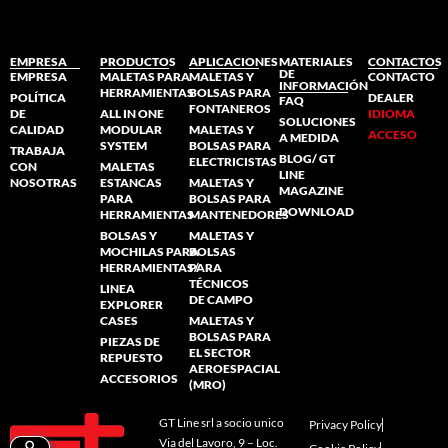
EMPRESA
PRODUCTOS
APLICACIONES
MATERIALES
CONTACTOS
DE
EMPRESA
MALETAS PARA
MALETAS Y
CONTACTO
INFORMACIÓN
HERRAMIENTAS
BOLSAS PARA
POLÍTICA
DEALER
FAQ
FONTANEROS
DE
ALL IN ONE
IDIOMA
SOLUCIONES
CALIDAD
MODULAR
MALETAS Y
ACCESO
A MEDIDA
SYSTEM
BOLSAS PARA
TRABAJA
BLOG/ GT
ELECTRICISTAS
CON
MALETAS
LINE
NOSOTRAS
ESTANCAS
MALETAS Y
MAGAZINE
PARA
BOLSAS PARA
DOWNLOAD
HERRAMIENTAS
MANTENEDORES
BOLSAS Y
MALETAS Y
MOCHILAS PARA
BOLSAS
HERRAMIENTAS/
PARA
TÉCNICOS
LINEA
DE CAMPO
EXPLORER
CASES
MALETAS Y
BOLSAS PARA
PIEZAS DE
EL SECTOR
REPUESTO
AEROESPACIAL
ACCESORIOS
(MRO)
GT Line srl a socio unico
Privacy Policy
Via del Lavoro, 9 – Loc.