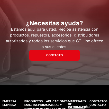
¿Necesitas ayuda?
Estamos aquí para usted. Reciba asistencia con
productos, repuestos, accesorios, distribuidores
autorizados y todos los servicios que GT Line ofrece
a sus clientes.
CONTACTO
EMPRESA
PRODUCTOS
APLICACIONES
MATERIALES
CONTACTOS
DE
EMPRESA
MALETAS PARA
MALETAS Y
CONTACTO
INFORMACIÓN
HERRAMIENTAS
BOLSAS PARA