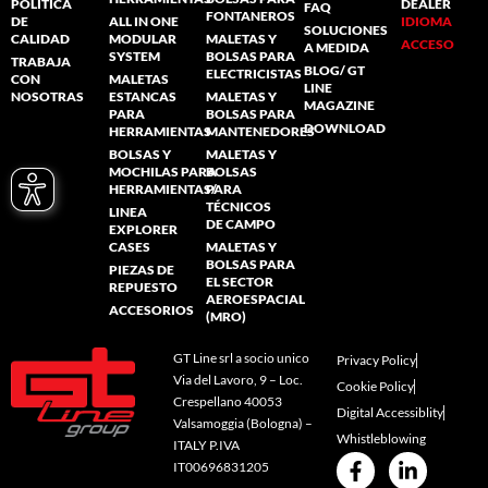
POLÍTICA
DEALER
FAQ
FONTANEROS
DE
ALL IN ONE
IDIOMA
SOLUCIONES
CALIDAD
MODULAR
MALETAS Y
ACCESO
A MEDIDA
SYSTEM
BOLSAS PARA
TRABAJA
BLOG/ GT
ELECTRICISTAS
CON
MALETAS
LINE
NOSOTRAS
ESTANCAS
MALETAS Y
MAGAZINE
PARA
BOLSAS PARA
DOWNLOAD
HERRAMIENTAS
MANTENEDORES
BOLSAS Y
MALETAS Y
MOCHILAS PARA
BOLSAS
HERRAMIENTAS/
PARA
TÉCNICOS
LINEA
DE CAMPO
EXPLORER
CASES
MALETAS Y
BOLSAS PARA
PIEZAS DE
EL SECTOR
REPUESTO
AEROESPACIAL
ACCESORIOS
(MRO)
GT Line srl a socio unico
Privacy Policy
Via del Lavoro, 9 – Loc.
Cookie Policy
Crespellano 40053
Digital Accessiblity
Valsamoggia (Bologna) –
Whistleblowing
ITALY P.IVA
IT00696831205