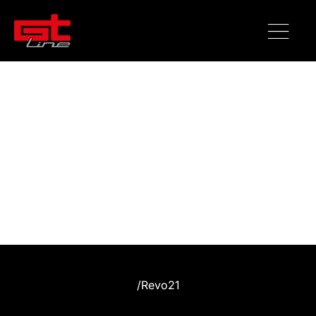
/
Revo21