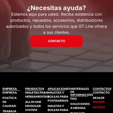
¿Necesitas ayuda?
Estamos aquí para usted. Reciba asistencia con
productos, repuestos, accesorios, distribuidores
autorizados y todos los servicios que GT Line ofrece
a sus clientes.
CONTACTO
EMPRESA
PRODUCTOS
APLICACIONES
MATERIALES
CONTACTOS
DE
EMPRESA
MALETAS PARA
MALETAS Y
CONTACTO
INFORMACIÓN
HERRAMIENTAS
BOLSAS PARA
POLÍTICA
DEALER
FAQ
FONTANEROS
DE
ALL IN ONE
IDIOMA
SOLUCIONES
CALIDAD
MODULAR
MALETAS Y
ACCESO
A MEDIDA
SYSTEM
BOLSAS PARA
TRABAJA