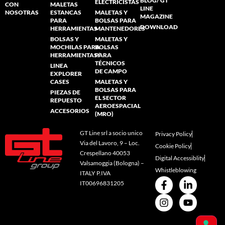
BLOG/ GT
ELECTRICISTAS
CON
MALETAS
LINE
NOSOTRAS
ESTANCAS
MALETAS Y
MAGAZINE
PARA
BOLSAS PARA
DOWNLOAD
HERRAMIENTAS
MANTENEDORES
BOLSAS Y
MALETAS Y
MOCHILAS PARA
BOLSAS
HERRAMIENTAS/
PARA
TÉCNICOS
LINEA
DE CAMPO
EXPLORER
CASES
MALETAS Y
BOLSAS PARA
PIEZAS DE
EL SECTOR
REPUESTO
AEROESPACIAL
ACCESORIOS
(MRO)
GT Line srl a socio unico
Privacy Policy
Via del Lavoro, 9 – Loc.
Cookie Policy
Crespellano 40053
Digital Accessiblity
Valsamoggia (Bologna) –
Whistleblowing
ITALY P.IVA
IT00696831205