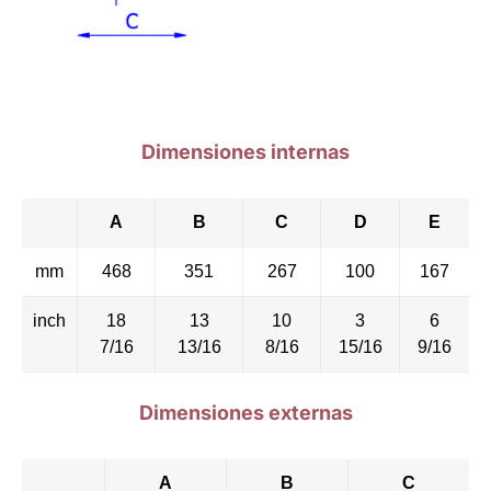
Dimensiones internas
A
B
C
D
E
mm
468
351
267
100
167
inch
18
13
10
3
6
7/16
13/16
8/16
15/16
9/16
Dimensiones externas
A
B
C