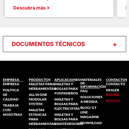
Descubra más
D
DOCUMENTOS TÉCNICOS
EMPRESA
PRODUCTOS
APLICACIONES
MATERIALES
CONTACTOS
DE
EMPRESA
MALETAS PARA
MALETAS Y
CONTACTO
INFORMACIÓN
HERRAMIENTAS
BOLSAS PARA
POLÍTICA
DEALER
FAQ
FONTANEROS
DE
ALL IN ONE
IDIOMA
SOLUCIONES
CALIDAD
MODULAR
MALETAS Y
ACCESO
A MEDIDA
SYSTEM
BOLSAS PARA
TRABAJA
BLOG/ GT
ELECTRICISTAS
CON
MALETAS
LINE
NOSOTRAS
ESTANCAS
MALETAS Y
MAGAZINE
PARA
BOLSAS PARA
DOWNLOAD
HERRAMIENTAS
MANTENEDORES