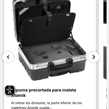
Espuma precortada para maleta
K
Atomik
p
Al retirar los divisores, la parte inferior de los
2
maletines Atomik puede...
dí