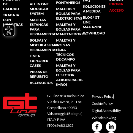
FAQ
FONTANEROS
DE
ALL IN ONE
IDIOMA
SOLUCIONES
CALIDAD
MODULAR
MALETAS Y
ACCESO
A MEDIDA
SYSTEM
BOLSAS PARA
TRABAJA
BLOG/ GT
ELECTRICISTAS
CON
MALETAS
LINE
NOSOTRAS
ESTANCAS
MALETAS Y
MAGAZINE
PARA
BOLSAS PARA
DOWNLOAD
HERRAMIENTAS
MANTENEDORES
BOLSAS Y
MALETAS Y
MOCHILAS PARA
BOLSAS
HERRAMIENTAS/
PARA
TÉCNICOS
LINEA
DE CAMPO
EXPLORER
CASES
MALETAS Y
BOLSAS PARA
PIEZAS DE
EL SECTOR
REPUESTO
AEROESPACIAL
ACCESORIOS
(MRO)
GT Line srl a socio unico
Privacy Policy
Via del Lavoro, 9 – Loc.
Cookie Policy
Crespellano 40053
Digital Accessiblity
Valsamoggia (Bologna) –
Whistleblowing
ITALY P.IVA
IT00696831205