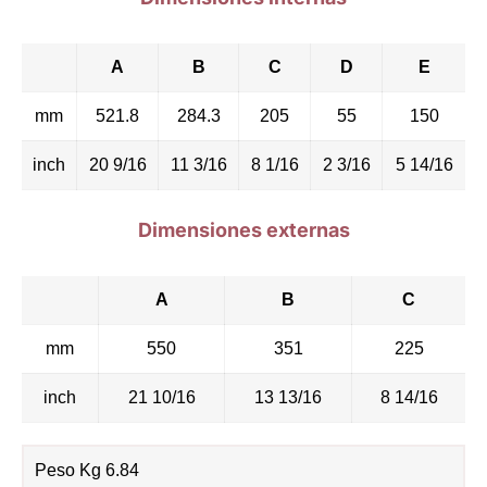
A
B
C
D
E
mm
521.8
284.3
205
55
150
inch
20 9/16
11 3/16
8 1/16
2 3/16
5 14/16
Dimensiones externas
A
B
C
mm
550
351
225
inch
21 10/16
13 13/16
8 14/16
Peso Kg 6.84