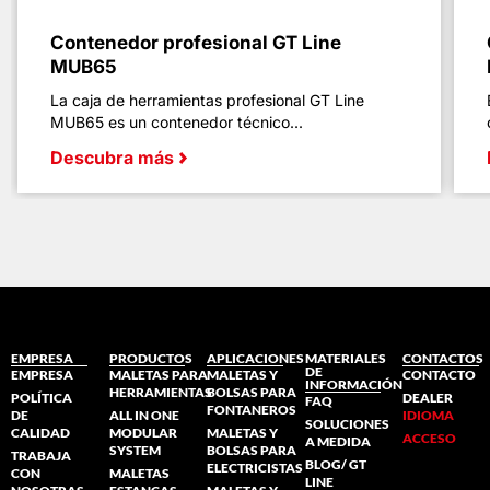
Contenedor profesional GT Line
MUB65
La caja de herramientas profesional GT Line
MUB65 es un contenedor técnico...
Descubra más
EMPRESA
PRODUCTOS
APLICACIONES
MATERIALES
CONTACTOS
DE
EMPRESA
MALETAS PARA
MALETAS Y
CONTACTO
INFORMACIÓN
HERRAMIENTAS
BOLSAS PARA
POLÍTICA
DEALER
FAQ
FONTANEROS
DE
ALL IN ONE
IDIOMA
SOLUCIONES
CALIDAD
MODULAR
MALETAS Y
ACCESO
A MEDIDA
SYSTEM
BOLSAS PARA
TRABAJA
BLOG/ GT
ELECTRICISTAS
CON
MALETAS
LINE