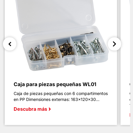
Caja para piezas pequeñas WL01
C
Caja de piezas pequeñas con 6 compartimentos
C
en PP Dimensiones externas: 163x120x30...
c
1
Descubra más
D