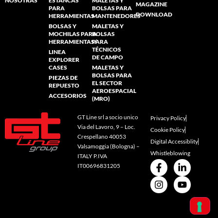
NOSOTRAS
ESTANCAS
MALETAS Y
MAGAZINE
PARA
BOLSAS PARA
DOWNLOAD
HERRAMIENTAS
MANTENEDORES
BOLSAS Y
MALETAS Y
MOCHILAS PARA
BOLSAS
HERRAMIENTAS/
PARA
TÉCNICOS
LINEA
DE CAMPO
EXPLORER
CASES
MALETAS Y
BOLSAS PARA
PIEZAS DE
EL SECTOR
REPUESTO
AEROESPACIAL
ACCESORIOS
(MRO)
GT Line srl a socio unico
Privacy Policy
Via del Lavoro, 9 – Loc.
Cookie Policy
Crespellano 40053
Digital Accessiblity
Valsamoggia (Bologna) –
Whistleblowing
ITALY P.IVA
IT00696831205