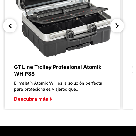
GT Line Trolley Profesional Atomik
G
WH PSS
W
El maletín Atomik WH es la solución perfecta
E
para profesionales viajeros que...
p
Descubra más
D