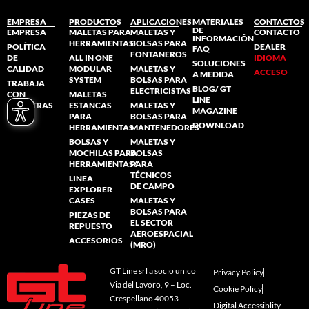
EMPRESA
PRODUCTOS
APLICACIONES
MATERIALES
CONTACTOS
DE
EMPRESA
MALETAS PARA
MALETAS Y
CONTACTO
INFORMACIÓN
HERRAMIENTAS
BOLSAS PARA
POLÍTICA
DEALER
FAQ
FONTANEROS
DE
ALL IN ONE
IDIOMA
SOLUCIONES
CALIDAD
MODULAR
MALETAS Y
ACCESO
A MEDIDA
SYSTEM
BOLSAS PARA
TRABAJA
BLOG/ GT
ELECTRICISTAS
CON
MALETAS
LINE
NOSOTRAS
ESTANCAS
MALETAS Y
MAGAZINE
PARA
BOLSAS PARA
DOWNLOAD
HERRAMIENTAS
MANTENEDORES
BOLSAS Y
MALETAS Y
MOCHILAS PARA
BOLSAS
HERRAMIENTAS/
PARA
TÉCNICOS
LINEA
DE CAMPO
EXPLORER
CASES
MALETAS Y
BOLSAS PARA
PIEZAS DE
EL SECTOR
REPUESTO
AEROESPACIAL
ACCESORIOS
(MRO)
GT Line srl a socio unico
Privacy Policy
Via del Lavoro, 9 – Loc.
Cookie Policy
Crespellano 40053
Digital Accessiblity