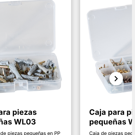
ara piezas
Caja para p
ñas WL03
pequeñas 
 de piezas pequeñas en PP
Caja de piezas peq