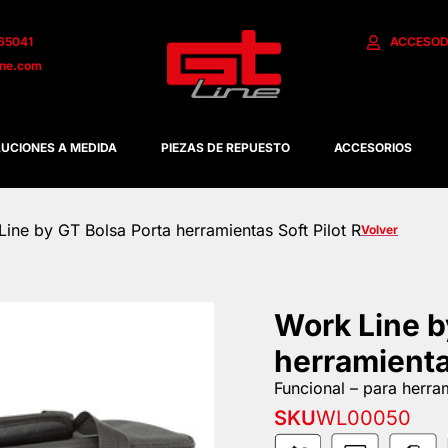
65041
ACCESO
D
ine.com
UCIONES A MEDIDA
PIEZAS DE REPUESTO
ACCESORIOS
ine by GT Bolsa Porta herramientas Soft Pilot R
Volver
Work Line b
herramientas
Funcional – para herram
SKU
WL00050