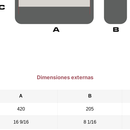
Dimensiones externas
A
B
420
205
16 9/16
8 1/16