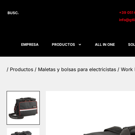
+39 051 
info@gtl
EMPRESA
PRODUCTOS
ALL IN ONE
SOL
/
Productos
/
Maletas y bolsas para electricistas
/ Work L