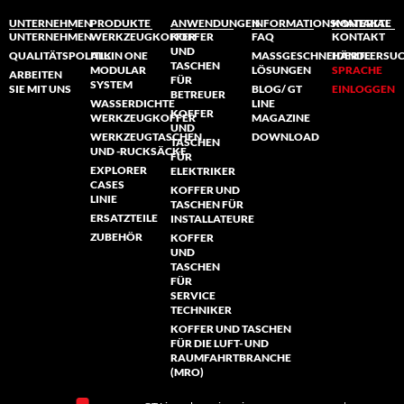
UNTERNEHMEN
PRODUKTE
ANWENDUNGEN
INFORMATIONSMATERIAL
KONTAKTE
UNTERNEHMEN
WERKZEUGKOFFER
KOFFER
FAQ
KONTAKT
UND
QUALITÄTSPOLITIK
ALL IN ONE
MASSGESCHNEIDERTE L
HÄNDLERSU
TASCHEN
MODULAR
ÖSUNGEN
SPRACHE
ARBEITEN
FÜR
SYSTEM
SIE MIT UNS
BLOG/ GT
EINLOGGEN
BETREUER
WASSERDICHTE
LINE
KOFFER
WERKZEUGKOFFER
MAGAZINE
UND
WERKZEUGTASCHEN
DOWNLOAD
TASCHEN
UND -RUCKSÄCKE
FÜR
EXPLORER
ELEKTRIKER
CASES
KOFFER UND
LINIE
TASCHEN FÜR
ERSATZTEILE
INSTALLATEURE
ZUBEHÖR
KOFFER
UND
TASCHEN
FÜR
SERVICE
TECHNIKER
KOFFER UND TASCHEN
FÜR DIE LUFT- UND
RAUMFAHRTBRANCHE
(MRO)