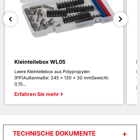
Kleinteilebox WL05
K
Leere Kleinteilebox aus Polypropylen
K
(PP)Außenmaße: 245 × 130 × 30 mmGewicht:
(
0,15...
E
Erfahren Sie mehr
TECHNISCHE DOKUMENTE