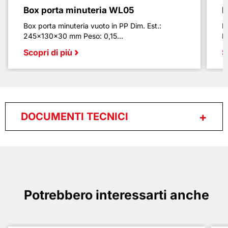
Box porta minuteria WL05
B
Box porta minuteria vuoto in PP Dim. Est.:
B
245x130x30 mm Peso: 0,15...
E
Scopri di più
S
DOCUMENTI TECNICI
Potrebbero interessarti anche