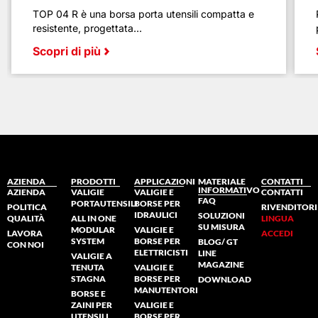
TOP 04 R è una borsa porta utensili compatta e
resistente, progettata...
Scopri di più
AZIENDA
PRODOTTI
APPLICAZIONI
MATERIALE
CONTATTI
INFORMATIVO
AZIENDA
VALIGIE
VALIGIE E
CONTATTI
FAQ
PORTAUTENSILI
BORSE PER
POLITICA
RIVENDITORI
IDRAULICI
SOLUZIONI
QUALITÀ
ALL IN ONE
LINGUA
SU MISURA
MODULAR
VALIGIE E
LAVORA
ACCEDI
SYSTEM
BORSE PER
BLOG/ GT
CON NOI
ELETTRICISTI
LINE
VALIGIE A
MAGAZINE
TENUTA
VALIGIE E
STAGNA
BORSE PER
DOWNLOAD
MANUTENTORI
BORSE E
ZAINI PER
VALIGIE E
UTENSILI
BORSE PER