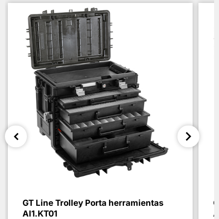
GT Line Trolley Porta herramientas
G
AI1.KT01
A