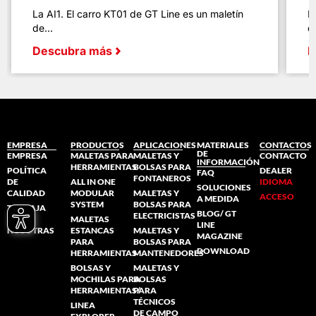
La AI1. El carro KT01 de GT Line es un maletín
L
de...
de
Descubra más
D
EMPRESA
PRODUCTOS
APLICACIONES
MATERIALES
CONTACTOS
DE
EMPRESA
MALETAS PARA
MALETAS Y
CONTACTO
INFORMACIÓN
HERRAMIENTAS
BOLSAS PARA
POLÍTICA
DEALER
FAQ
FONTANEROS
DE
ALL IN ONE
IDIOMA
SOLUCIONES
CALIDAD
MODULAR
MALETAS Y
ACCESO
A MEDIDA
SYSTEM
BOLSAS PARA
TRABAJA
BLOG/ GT
ELECTRICISTAS
CON
MALETAS
LINE
NOSOTRAS
ESTANCAS
MALETAS Y
MAGAZINE
PARA
BOLSAS PARA
DOWNLOAD
HERRAMIENTAS
MANTENEDORES
BOLSAS Y
MALETAS Y
MOCHILAS PARA
BOLSAS
HERRAMIENTAS/
PARA
TÉCNICOS
LINEA
DE CAMPO