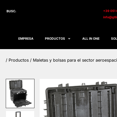
+39 051 
info@gtl
EMPRESA
PRODUCTOS
ALL IN ONE
SOL
/
Productos
/
Maletas y bolsas para el sector aeroespac