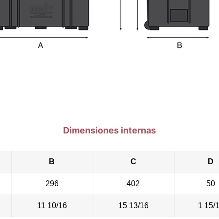
Dimensiones internas
B
C
D
296
402
50
11 10/16
15 13/16
1 15/