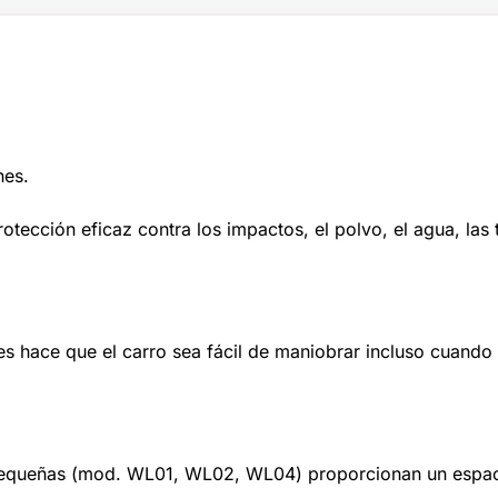
nes.
protección eficaz contra los impactos, el polvo, el agua, la
.
es hace que el carro sea fácil de maniobrar incluso cuand
s pequeñas (mod. WL01, WL02, WL04) proporcionan un espaci