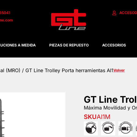
65041
ACCESO
D
ine.com
UCIONES A MEDIDA
PIEZAS DE REPUESTO
ACCESORIOS
ial (MRO)
/ GT Line Trolley Porta herramientas AI1
Volver
GT Line Tro
Máxima Movilidad y Or
SKU
AI1M