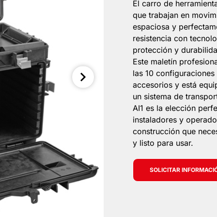
El carro de herramienta
que trabajan en movimi
espaciosa y perfectame
resistencia con tecnol
protección y durabilid
Este maletín profesion
las 10 configuraciones
accesorios y está equi
un sistema de transpor
AI1 es la elección perf
instaladores y operador
construcción que neces
y listo para usar.
SOLICITAR INFORMACI