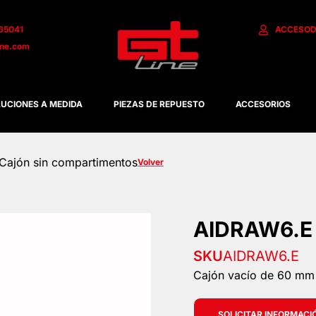
65041
ACCESO
D
ine.com
UCIONES A MEDIDA
PIEZAS DE REPUESTO
ACCESORIOS
 Cajón sin compartimentos
Volver
AIDRAW6.E 
SKU
AIDRAW6.E
Cajón vacío de 60 mm
SOLICITAR INFORMACI