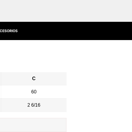
CESORIOS
C
60
2 6/16