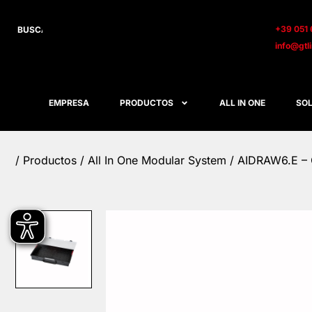
+39 051 
info@gtl
EMPRESA
PRODUCTOS
ALL IN ONE
SOL
/
Productos
/ All In One Modular System / AIDRAW6.E –