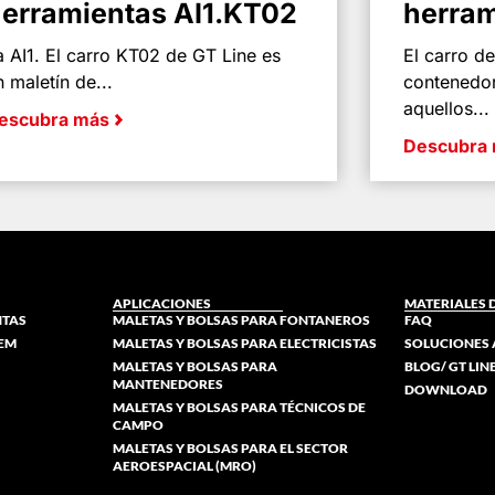
erramientas AI1.KT02
herram
a AI1. El carro KT02 de GT Line es
El carro de
n maletín de...
contenedor
aquellos...
escubra más
Descubra
APLICACIONES
MATERIALES 
NTAS
MALETAS Y BOLSAS PARA FONTANEROS
FAQ
TEM
MALETAS Y BOLSAS PARA ELECTRICISTAS
SOLUCIONES 
MALETAS Y BOLSAS PARA
BLOG/ GT LI
MANTENEDORES
DOWNLOAD
MALETAS Y BOLSAS PARA TÉCNICOS DE
CAMPO
MALETAS Y BOLSAS PARA EL SECTOR
AEROESPACIAL (MRO)