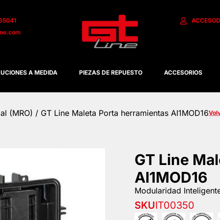
65041
ACCESO
D
ine.com
UCIONES A MEDIDA
PIEZAS DE REPUESTO
ACCESORIOS
ial (MRO)
/ GT Line Maleta Porta herramientas AI1MOD16
Vol
GT Line Mal
AI1MOD16
Modularidad Inteligent
SKU
IT00350