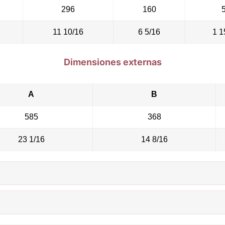
296
160
11 10/16
6 5/16
1 1
Dimensiones externas
A
B
585
368
23 1/16
14 8/16