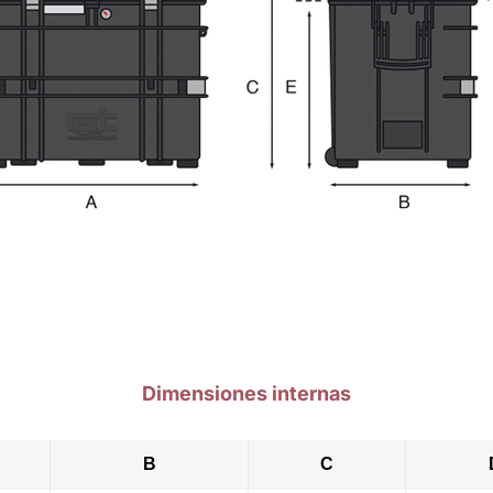
Dimensiones internas
B
C