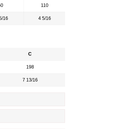
50
110
5/16
4 5/16
C
198
7 13/16