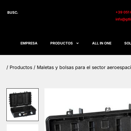
+39 051 
info@gtl
EMPRESA
PRODUCTOS
ALL IN ONE
SOL
/
Productos
/
Maletas y bolsas para el sector aeroespac