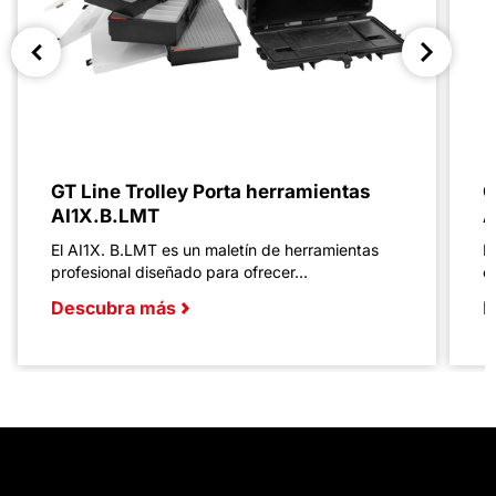
GT Line Trolley Porta herramientas
G
AI1X.B.LMT
A
El AI1X. B.LMT es un maletín de herramientas
E
profesional diseñado para ofrecer...
e
Descubra más
D