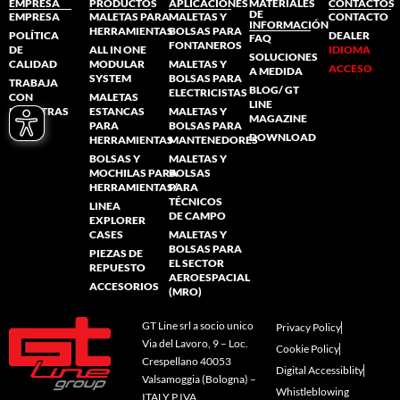
EMPRESA
PRODUCTOS
APLICACIONES
MATERIALES
CONTACTOS
DE
EMPRESA
MALETAS PARA
MALETAS Y
CONTACTO
INFORMACIÓN
HERRAMIENTAS
BOLSAS PARA
POLÍTICA
DEALER
FAQ
FONTANEROS
DE
ALL IN ONE
IDIOMA
SOLUCIONES
CALIDAD
MODULAR
MALETAS Y
ACCESO
A MEDIDA
SYSTEM
BOLSAS PARA
TRABAJA
BLOG/ GT
ELECTRICISTAS
CON
MALETAS
LINE
NOSOTRAS
ESTANCAS
MALETAS Y
MAGAZINE
PARA
BOLSAS PARA
DOWNLOAD
HERRAMIENTAS
MANTENEDORES
BOLSAS Y
MALETAS Y
MOCHILAS PARA
BOLSAS
HERRAMIENTAS/
PARA
TÉCNICOS
LINEA
DE CAMPO
EXPLORER
CASES
MALETAS Y
BOLSAS PARA
PIEZAS DE
EL SECTOR
REPUESTO
AEROESPACIAL
ACCESORIOS
(MRO)
GT Line srl a socio unico
Privacy Policy
Via del Lavoro, 9 – Loc.
Cookie Policy
Crespellano 40053
Digital Accessiblity
Valsamoggia (Bologna) –
Whistleblowing
ITALY P.IVA