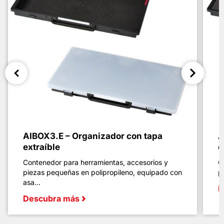
AIBOX3.E – Organizador con tapa
A
extraíble
e
Contenedor para herramientas, accesorios y
C
piezas pequeñas en polipropileno, equipado con
p
asa...
D
Descubra más