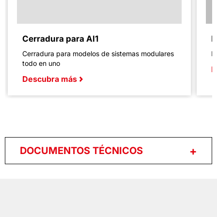
Cerradura para AI1
R
Cerradura para modelos de sistemas modulares
B
todo en uno
D
Descubra más
DOCUMENTOS TÉCNICOS