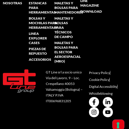
LINE
NOSOTRAS
ESTANCAS
MALETAS Y
MAGAZINE
PARA
BOLSAS PARA
DOWNLOAD
HERRAMIENTAS
MANTENEDORES
BOLSAS Y
MALETAS Y
MOCHILAS PARA
BOLSAS
HERRAMIENTAS/
PARA
TÉCNICOS
LINEA
DE CAMPO
EXPLORER
CASES
MALETAS Y
BOLSAS PARA
PIEZAS DE
EL SECTOR
REPUESTO
AEROESPACIAL
ACCESORIOS
(MRO)
GT Line srl a socio unico
Privacy Policy
Via del Lavoro, 9 – Loc.
Cookie Policy
Crespellano 40053
Digital Accessiblity
Valsamoggia (Bologna) –
Whistleblowing
ITALY P.IVA
IT00696831205