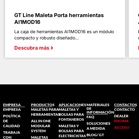
GT Line Maleta Porta herramientas
AI1MOD16
La caja de herramientas AI1MOD16 es un módulo
compacto y robusto diseñado...
Descubra más
EMPRESA
PRODUCTOS
APLICACIONES
MATERIALES
CONTACTOS
DE
EMPRESA
MALETAS PARA
MALETAS Y
CONTACTO
INFORMACIÓN
HERRAMIENTAS
BOLSAS PARA
POLÍTICA
DEALER
FAQ
FONTANEROS
DE
ALL IN ONE
IDIOMA
SOLUCIONES
CALIDAD
MODULAR
MALETAS Y
ACCESO
A MEDIDA
SYSTEM
BOLSAS PARA
TRABAJA
BLOG/ GT
ELECTRICISTAS
CON
MALETAS