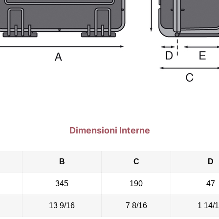
Dimensioni Interne
B
C
D
345
190
47
13 9/16
7 8/16
1 14/