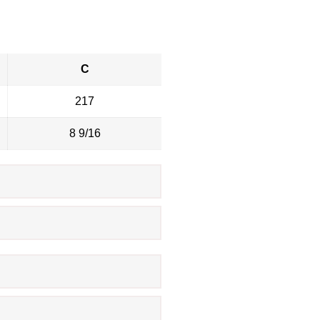
C
217
8 9/16