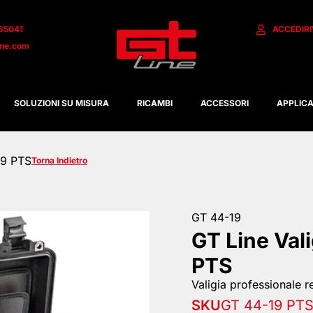
65041
ACCEDI
R
ine.com
SOLUZIONI SU MISURA
RICAMBI
ACCESSORI
APPLICA
19 PTS
Torna Indietro
GT 44-19
GT Line Val
PTS
Valigia professionale re
SKU
GT 44-19 PT