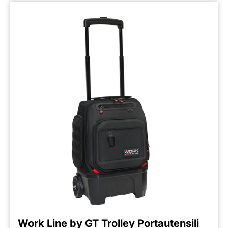
Work Line by GT Trolley Portautensili