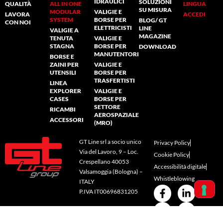
IDRAULICI
SOLUZIONI
QUALITÀ
ALL IN ONE
LINGUA
SU MISURA
MODULAR
VALIGIE E
LAVORA
ACCEDI
SYSTEM
BORSE PER
BLOG/ GT
CON NOI
ELETTRICISTI
LINE
VALIGIE A
MAGAZINE
TENUTA
VALIGIE E
STAGNA
BORSE PER
DOWNLOAD
MANUTENTORI
BORSE E
ZAINI PER
VALIGIE E
UTENSILI
BORSE PER
TRASFERTISTI
LINEA
EXPLORER
VALIGIE E
CASES
BORSE PER
SETTORE
RICAMBI
AEROSPAZIALE
ACCESSORI
(MRO)
GT Line srl a socio unico
Privacy Policy
Via del Lavoro, 9 – Loc.
Cookie Policy
Crespellano 40053
Accessibilità digitale
Valsamoggia (Bologna) –
Whistleblowing
ITALY
P.IVA IT00696831205