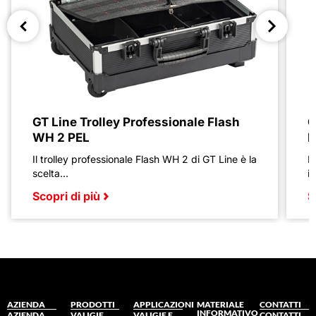
GT Line Trolley Professionale Flash
G
WH 2 PEL
P
Il trolley professionale Flash WH 2 di GT Line è la
L
scelta...
i
Scopri di più
S
AZIENDA
PRODOTTI
APPLICAZIONI
MATERIALE
CONTATTI
INFORMATIVO
AZIENDA
VALIGIE
VALIGIE E
CONTATTI