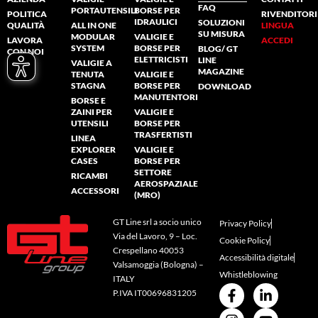
FAQ
PORTAUTENSILI
BORSE PER
POLITICA
RIVENDITORI
IDRAULICI
SOLUZIONI
QUALITÀ
ALL IN ONE
LINGUA
SU MISURA
MODULAR
VALIGIE E
LAVORA
ACCEDI
SYSTEM
BORSE PER
BLOG/ GT
CON NOI
ELETTRICISTI
LINE
VALIGIE A
MAGAZINE
TENUTA
VALIGIE E
STAGNA
BORSE PER
DOWNLOAD
MANUTENTORI
BORSE E
ZAINI PER
VALIGIE E
UTENSILI
BORSE PER
TRASFERTISTI
LINEA
EXPLORER
VALIGIE E
CASES
BORSE PER
SETTORE
RICAMBI
AEROSPAZIALE
ACCESSORI
(MRO)
GT Line srl a socio unico
Privacy Policy
Via del Lavoro, 9 – Loc.
Cookie Policy
Crespellano 40053
Accessibilità digitale
Valsamoggia (Bologna) –
Whistleblowing
ITALY
P.IVA IT00696831205