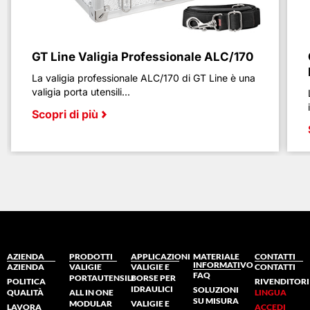
GT Line Valigia Professionale ALC/170
La valigia professionale ALC/170 di GT Line è una
valigia porta utensili...
Scopri di più
AZIENDA
PRODOTTI
APPLICAZIONI
MATERIALE
CONTATTI
INFORMATIVO
AZIENDA
VALIGIE
VALIGIE E
CONTATTI
FAQ
PORTAUTENSILI
BORSE PER
POLITICA
RIVENDITORI
IDRAULICI
SOLUZIONI
QUALITÀ
ALL IN ONE
LINGUA
SU MISURA
MODULAR
VALIGIE E
LAVORA
ACCEDI