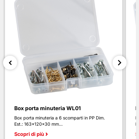
Box porta minuteria WL01
B
Box porta minuteria a 6 scomparti in PP Dim.
B
Est.: 163x120x30 mm...
E
Scopri di più
S