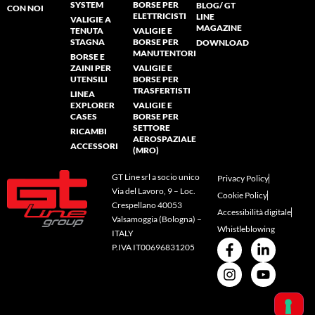
SYSTEM
BORSE PER
BLOG/ GT
CON NOI
ELETTRICISTI
LINE
VALIGIE A
MAGAZINE
TENUTA
VALIGIE E
STAGNA
BORSE PER
DOWNLOAD
MANUTENTORI
BORSE E
ZAINI PER
VALIGIE E
UTENSILI
BORSE PER
TRASFERTISTI
LINEA
EXPLORER
VALIGIE E
CASES
BORSE PER
SETTORE
RICAMBI
AEROSPAZIALE
ACCESSORI
(MRO)
GT Line srl a socio unico
Privacy Policy
Via del Lavoro, 9 – Loc.
Cookie Policy
Crespellano 40053
Accessibilità digitale
Valsamoggia (Bologna) –
Whistleblowing
ITALY
P.IVA IT00696831205