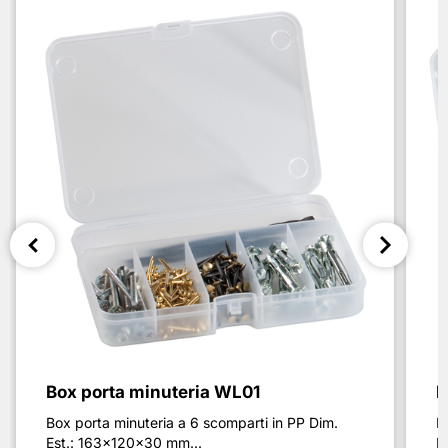
Box porta minuteria WL01
B
Box porta minuteria a 6 scomparti in PP Dim.
B
Est.: 163x120x30 mm...
E