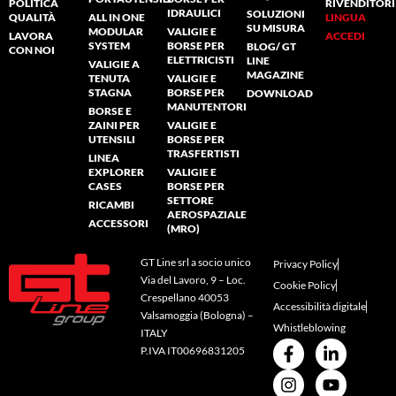
POLITICA
RIVENDITORI
IDRAULICI
SOLUZIONI
QUALITÀ
ALL IN ONE
LINGUA
SU MISURA
MODULAR
VALIGIE E
LAVORA
ACCEDI
SYSTEM
BORSE PER
BLOG/ GT
CON NOI
ELETTRICISTI
LINE
VALIGIE A
MAGAZINE
TENUTA
VALIGIE E
STAGNA
BORSE PER
DOWNLOAD
MANUTENTORI
BORSE E
ZAINI PER
VALIGIE E
UTENSILI
BORSE PER
TRASFERTISTI
LINEA
EXPLORER
VALIGIE E
CASES
BORSE PER
SETTORE
RICAMBI
AEROSPAZIALE
ACCESSORI
(MRO)
GT Line srl a socio unico
Privacy Policy
Via del Lavoro, 9 – Loc.
Cookie Policy
Crespellano 40053
Accessibilità digitale
Valsamoggia (Bologna) –
Whistleblowing
ITALY
P.IVA IT00696831205