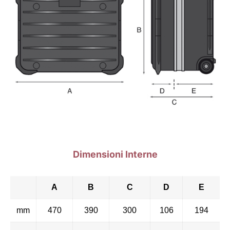
Dimensioni Interne
A
B
C
D
E
mm
470
390
300
106
194