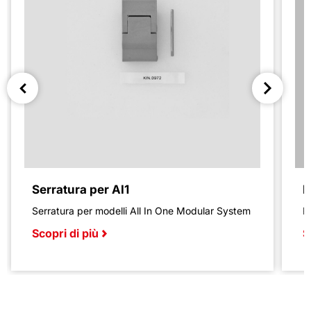
Serratura per AI1
R
Serratura per modelli All In One Modular System
R
Scopri di più
S