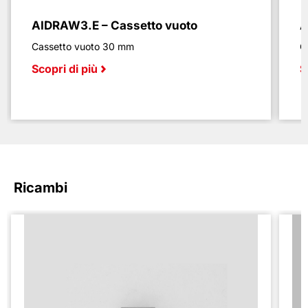
AIDRAW3.E – Cassetto vuoto
A
Cassetto vuoto 30 mm
C
Scopri di più
S
Ricambi