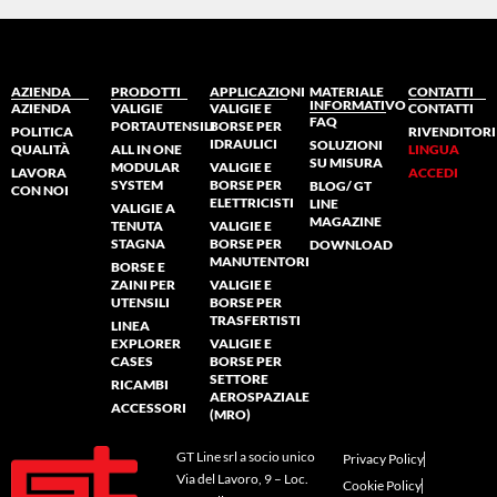
AZIENDA
PRODOTTI
APPLICAZIONI
MATERIALE
CONTATTI
INFORMATIVO
AZIENDA
VALIGIE
VALIGIE E
CONTATTI
FAQ
PORTAUTENSILI
BORSE PER
POLITICA
RIVENDITORI
IDRAULICI
SOLUZIONI
QUALITÀ
ALL IN ONE
LINGUA
SU MISURA
MODULAR
VALIGIE E
LAVORA
ACCEDI
SYSTEM
BORSE PER
BLOG/ GT
CON NOI
ELETTRICISTI
LINE
VALIGIE A
MAGAZINE
TENUTA
VALIGIE E
STAGNA
BORSE PER
DOWNLOAD
MANUTENTORI
BORSE E
ZAINI PER
VALIGIE E
UTENSILI
BORSE PER
TRASFERTISTI
LINEA
EXPLORER
VALIGIE E
CASES
BORSE PER
SETTORE
RICAMBI
AEROSPAZIALE
ACCESSORI
(MRO)
GT Line srl a socio unico
Privacy Policy
Via del Lavoro, 9 – Loc.
Cookie Policy