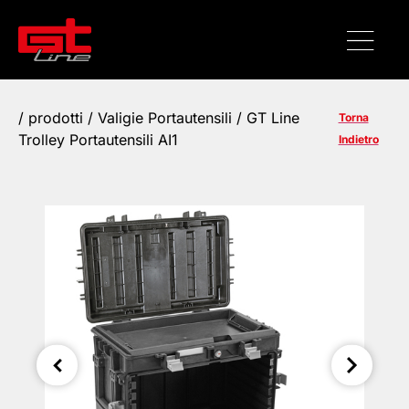
/
prodotti
/
Valigie Portautensili
/ GT Line
Torna
Trolley Portautensili AI1
Indietro