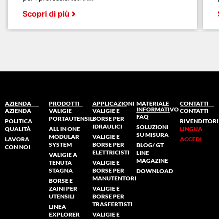
Scopri di più
AZIENDA
PRODOTTI
APPLICAZIONI
MATERIALE
CONTATTI
INFORMATIVO
AZIENDA
VALIGIE
VALIGIE E
CONTATTI
FAQ
PORTAUTENSILI
BORSE PER
POLITICA
RIVENDITORI
IDRAULICI
SOLUZIONI
QUALITÀ
ALL IN ONE
LINGUA
SU MISURA
MODULAR
VALIGIE E
LAVORA
ACCEDI
SYSTEM
BORSE PER
BLOG/ GT
CON NOI
ELETTRICISTI
LINE
VALIGIE A
MAGAZINE
TENUTA
VALIGIE E
STAGNA
BORSE PER
DOWNLOAD
MANUTENTORI
BORSE E
ZAINI PER
VALIGIE E
UTENSILI
BORSE PER
TRASFERTISTI
LINEA
EXPLORER
VALIGIE E