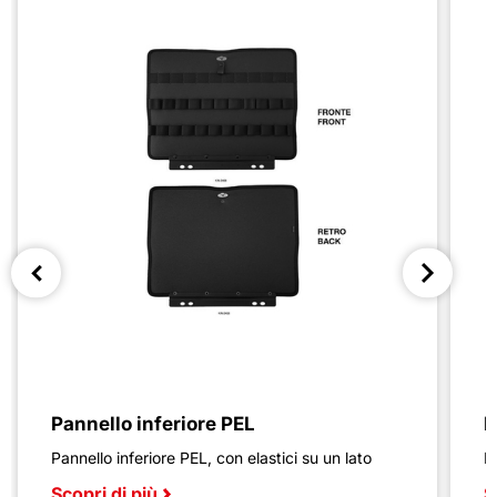
Pannello inferiore PEL
P
Pannello inferiore PEL, con elastici su un lato
P
Scopri di più
S