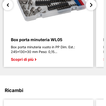
Box porta minuteria WL05
B
Box porta minuteria vuoto in PP Dim. Est.:
B
245x130x30 mm Peso: 0,15...
E
Scopri di più
S
Ricambi