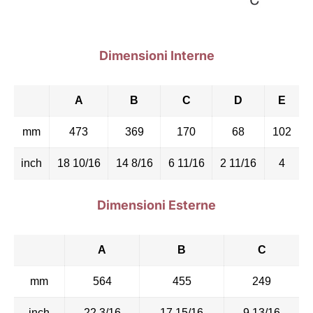
Dimensioni Interne
A
B
C
D
E
mm
473
369
170
68
102
inch
18 10/16
14 8/16
6 11/16
2 11/16
4
Dimensioni Esterne
A
B
C
mm
564
455
249
inch
22 3/16
17 15/16
9 13/16